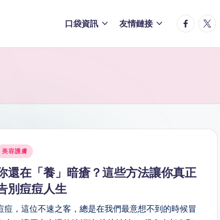
facebook.
twitt
口袋資訊
友情鏈接
osted
美容護膚
n
你還在「養」暗瘡？這些方法讓你真正
告別痘痘人生
痘痘，這位不速之客，總是在我們最意想不到的時候冒