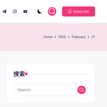
com
er.com
t.me
instagram.com
youtube.com
Subscribe
Home
2025
February
17
搜索