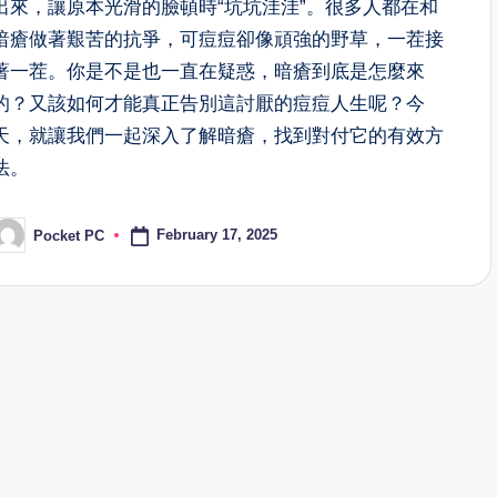
出來，讓原本光滑的臉頓時“坑坑洼洼”。很多人都在和
暗瘡做著艱苦的抗爭，可痘痘卻像頑強的野草，一茬接
著一茬。你是不是也一直在疑惑，暗瘡到底是怎麼來
的？又該如何才能真正告別這討厭的痘痘人生呢？今
天，就讓我們一起深入了解暗瘡，找到對付它的有效方
法。
February 17, 2025
Pocket PC
osted
y