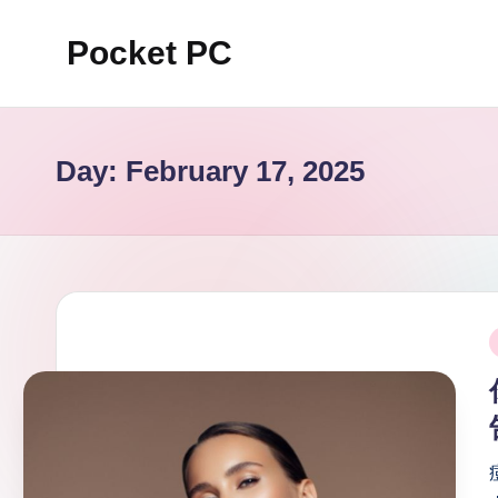
Pocket PC
Skip
to
口
content
袋
資
Day:
February 17, 2025
訊
P
i