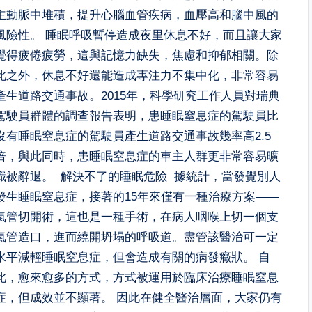
主動脈中堆積，提升心腦血管疾病，血壓高和腦中風的
風險性。 睡眠呼吸暫停造成夜里休息不好，而且讓大家
覺得疲倦疲勞，這與記憶力缺失，焦慮和抑郁相關。除
此之外，休息不好還能造成專注力不集中化，非常容易
產生道路交通事故。2015年，科學研究工作人員對瑞典
駕駛員群體的調查報告表明，患睡眠窒息症的駕駛員比
沒有睡眠窒息症的駕駛員產生道路交通事故幾率高2.5
倍，與此同時，患睡眠窒息症的車主人群更非常容易曠
職被辭退。 解決不了的睡眠危險 據統計，當發覺別人
發生睡眠窒息症，接著的15年來僅有一種治療方案——
氣管切開術，這也是一種手術，在病人咽喉上切一個支
氣管造口，進而繞開坍塌的呼吸道。盡管該醫治可一定
水平減輕睡眠窒息症，但會造成有關的病發癥狀。 自
此，愈來愈多的方式，方式被運用於臨床治療睡眠窒息
症，但成效並不顯著。 因此在健全醫治層面，大家仍有