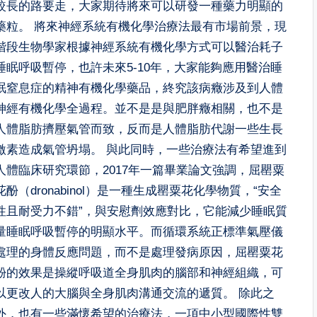
較長的路要走，大家期待將來可以研發一種藥力明顯的
藥粒。 將來神經系統有機化學治療法最有市場前景，現
階段生物學家根據神經系統有機化學方式可以醫治耗子
睡眠呼吸暫停，也許未來5-10年，大家能夠應用醫治睡
眠窒息症的精神有機化學藥品，終究該病癥涉及到人體
神經有機化學全過程。並不是是與肥胖癥相關，也不是
人體脂肪擠壓氣管而致，反而是人體脂肪代謝一些生長
激素造成氣管坍塌。 與此同時，一些治療法有希望進到
人體臨床研究環節，2017年一篇畢業論文強調，屈罌粟
花酚（dronabinol）是一種生成罌粟花化學物質，“安全
性且耐受力不錯”，與安慰劑效應對比，它能減少睡眠質
量睡眠呼吸暫停的明顯水平。而循環系統正標準氣壓儀
處理的身體反應問題，而不是處理發病原因，屈罌粟花
酚的效果是操縱呼吸道全身肌肉的腦部和神經組織，可
以更改人的大腦與全身肌肉溝通交流的遞質。 除此之
外，也有一些滿懷希望的治療法，一項中小型國際性雙