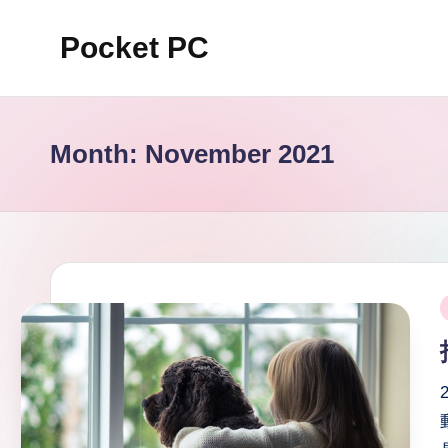
Pocket PC
Skip
to
口
content
袋
資
Month:
November 2021
訊
P
i