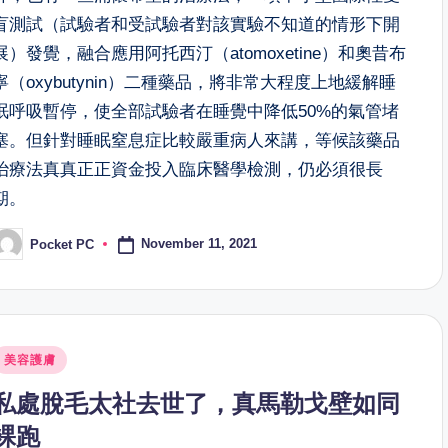
盲測試（試驗者和受試驗者對該實驗不知道的情形下開
展）發覺，融合應用阿托西汀（atomoxetine）和奧昔布
寧（oxybutynin）二種藥品，將非常大程度上地緩解睡
眠呼吸暫停，使全部試驗者在睡覺中降低50%的氣管堵
塞。但針對睡眠窒息症比較嚴重病人來講，等候該藥品
治療法真真正正資金投入臨床醫學檢測，仍必須很長
期。
November 11, 2021
Pocket PC
osted
y
osted
美容護膚
n
私處脫毛太社去世了，真馬勒戈壁如同
裸跑