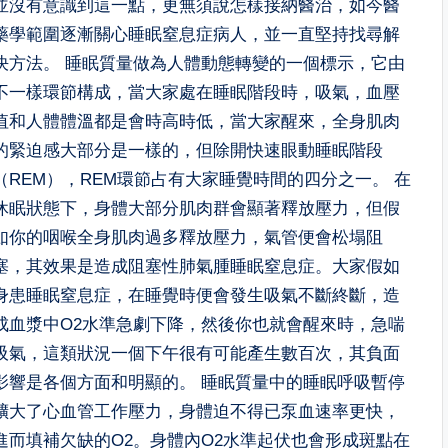
並沒有意識到這一點，更無須說怎樣接納醫治，如今醫
藥學範圍逐漸關心睡眠窒息症病人，並一直堅持找尋解
決方法。 睡眠質量做為人體動態轉變的一個標示，它由
不一樣環節構成，當大家處在睡眠階段時，吸氣，血壓
值和人體體溫都是會時高時低，當大家醒來，全身肌肉
的緊迫感大部分是一樣的，但除開快速眼動睡眠階段
（REM），REM環節占有大家睡覺時間的四分之一。 在
休眠狀態下，身體大部分肌肉群會顯著釋放壓力，但假
如你的咽喉全身肌肉過多釋放壓力，氣管便會松塌阻
塞，其效果是造成阻塞性肺氣腫睡眠窒息症。大家假如
身患睡眠窒息症，在睡覺時便會發生吸氣不斷終斷，造
成血漿中O2水準急劇下降，然後你也就會醒來時，急喘
吸氣，這類狀況一個下午很有可能產生數百次，其負面
影響是各個方面和明顯的。 睡眠質量中的睡眠呼吸暫停
擴大了心血管工作壓力，身體迫不得已泵血速率更快，
進而填補欠缺的O2。身體內O2水準起伏也會形成斑點在