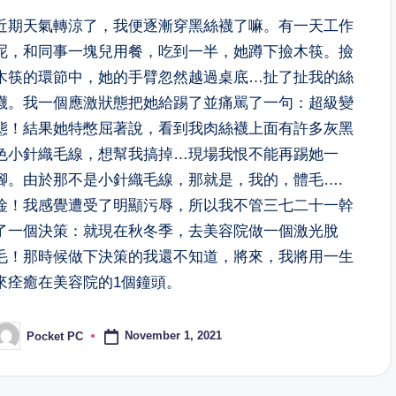
近期天氣轉涼了，我便逐漸穿黑絲襪了嘛。有一天工作
呢，和同事一塊兒用餐，吃到一半，她蹲下撿木筷。撿
木筷的環節中，她的手臂忽然越過桌底…扯了扯我的絲
襪。我一個應激狀態把她給踢了並痛駡了一句：超級變
態！結果她特憋屈著說，看到我肉絲襪上面有許多灰黑
色小針織毛線，想幫我搞掉…現場我恨不能再踢她一
腳。由於那不是小針織毛線，那就是，我的，體毛….
淦！我感覺遭受了明顯污辱，所以我不管三七二十一幹
了一個決策：就現在秋冬季，去美容院做一個
激光脫
毛
！那時候做下決策的我還不知道，將來，我將用一生
來痊癒在美容院的1個鐘頭。
November 1, 2021
Pocket PC
osted
y