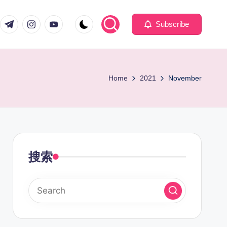
com
er.com
t.me
instagram.com
youtube.com
Subscribe
Home
2021
November
搜索