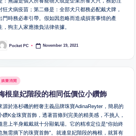
是：無論是個人所養寵物犬或是企業所養犬只，務必注
射狂犬病疫苗；第二條是：全部犬只都務必配戴犬牌，
出門時務必牽引帶。假如因忽略而造成損害事情的產
生，狗主人家應擔負法律依據。
November 19, 2021
Pocket PC
osted
y
osted
娛樂消閒
n
梅根皇妃階段的相同低價位小鑽飾
來源於洛杉磯的輕奢主義品牌珠寶AdinaReyter，簡易的
小鑽K金珠寶首飾，透著苗條到完美的精美感，不挑人，
隨意上半身戴戴就十分顯氣場。它的精准定位是“你始終
也無需摘下的珠寶首飾”。就連皇妃階段的梅根，就算有