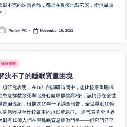
著戴不完的珠寶首飾，都是在反復地戴它家，愛無盡頭
了！
November 16, 2021
Pocket PC
osted
y
osted
强身健體
n
解決不了的睡眠質量困境
一項研究表明，在18年的調研時間中，患比較嚴重睡眠
窒息症群體致死率比身心健康群體高3倍，該情形在全世
界普遍現象，根據2019年一項調查報告，全世界近10億
人身患輕度至比較嚴重的睡眠窒息症。 這代表著全世界
大概有10億人們在與睡眠窒息症做鬥爭——但它們乃至