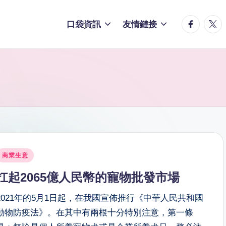
facebook.
twitt
口袋資訊
友情鏈接
osted
商業生意
n
扛起2065億人民幣的寵物批發市場
2021年的5月1日起，在我國宣佈推行《中華人民共和國
動物防疫法》。在其中有兩根十分特別注意，第一條