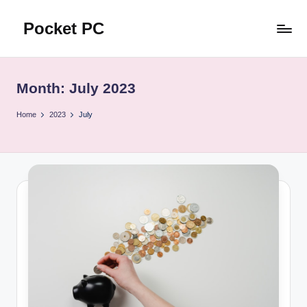
Pocket PC
Skip
to
口
content
袋
資
Month:
July 2023
訊
Home
2023
July