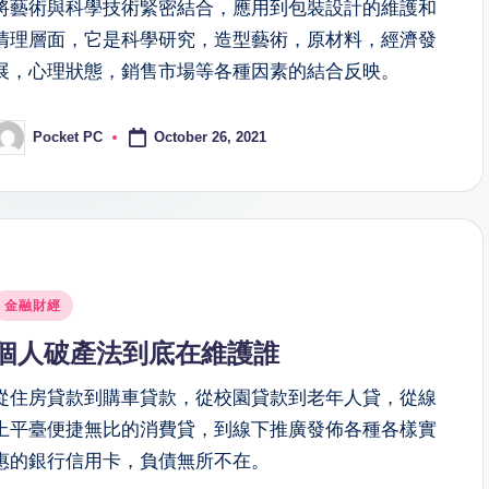
將藝術與科學技術緊密結合，應用到包裝設計的維護和
清理層面，它是科學研究，造型藝術，原材料，經濟發
展，心理狀態，銷售市場等各種因素的結合反映。
October 26, 2021
Pocket PC
osted
y
osted
金融財經
n
個人破產法到底在維護誰
從住房貸款到購車貸款，從校園貸款到老年人貸，從線
上平臺便捷無比的消費貸，到線下推廣發佈各種各樣實
惠的銀行信用卡，負債無所不在。