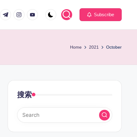
com
er.com
t.me
instagram.com
youtube.com
Subscribe
Home
2021
October
搜索