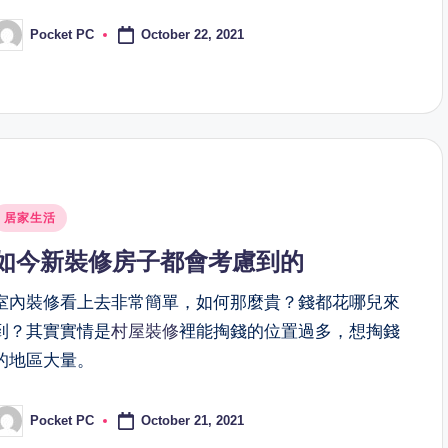
October 22, 2021
Pocket PC
osted
y
osted
居家生活
n
如今新裝修房子都會考慮到的
室內裝修看上去非常簡單，如何那麼貴？錢都花哪兒來
到？其實實情是
村屋裝修
裡能掏錢的位置過多，想掏錢
的地區大量。
October 21, 2021
Pocket PC
osted
y