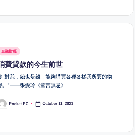
osted
金融財經
n
消費貸款的今生前世
“針對我，錢也是錢，能夠購買各種各樣我所要的物
品。”——張愛玲《童言無忌》
October 11, 2021
Pocket PC
osted
y