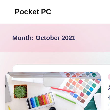
Pocket PC
Skip
to
口
content
袋
資
Month:
October 2021
訊
P
i