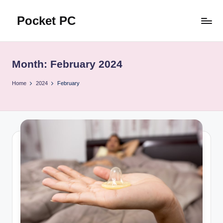
Pocket PC
Skip
to
口
content
袋
資
Month:
February 2024
訊
Home
2024
February