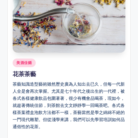
Posted
美酒佳餚
in
花茶茶藝
茶藝知識造型藝術雖然歷史廣為人知出去已久，但每一代新
人全是會再次掌握。尤其是七十年代之後出生的一代裡，被
各式各樣健康飲品包圍著著，很少有機會品喝茶，現如今，
就趁著傳統佳節，到茶館去文文靜靜學一回喝茶吧。各式各
樣茶葉禮盒泡飲方法都不一樣，茶藝當然是學之綿綿不絕的
一門現代雕塑。但從淺學來講，我們可以先學習培訓如何品
通俗性的花茶。