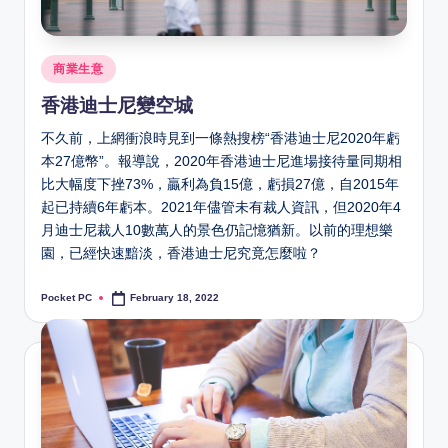
Posted
商業生意
in
香港迪士尼變空城
不久前，上網衝浪時見到一條熱搜榜“香港迪士尼2020年虧
本27億幣”。報導說，2020年香港迪士尼進場接待量同期相
比大幅度下挫73%，贏利為負15億，虧損27億，自2015年
起已持續6年虧本。2021年儘管未有裁人資訊，但2020年4
月迪士尼裁人10數萬人的景色仍記憶猶新。以前的理想樂
園，已經快速黯淡，香港迪士尼究竟怎麼啦？
Pocket PC
February 18, 2022
Posted
by