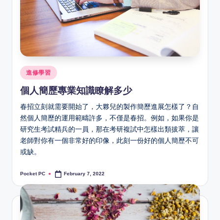
Posted
進修學習
in
個人簡歷專業知識瞭解多少
春招立刻就需要開始了，大夥兒的製作簡歷進展怎樣了？自
然個人簡歷的運用範疇許多，不僅是春招。例如，如果你是
研究生考試精兵的一員，那在考研複試中怎樣出類拔萃，讓
老師對你有一個非常好的印像，此刻一份好的個人簡歷不可
或缺。
Pocket PC
February 7, 2022
Posted
by