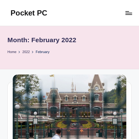
Pocket PC
Skip
to
口
content
袋
資
Month:
February 2022
訊
Home
2022
February