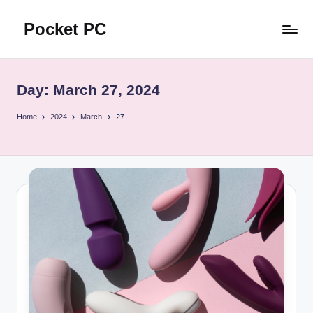
Pocket PC
Skip
to
口
content
袋
資
Day:
March 27, 2024
訊
Home
2024
March
27