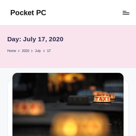
Pocket PC
Skip
to
口
content
袋
資
Day:
July 17, 2020
訊
Home
2020
July
17