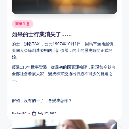
Posted
商業生意
in
如果的士行業消失了……
的士，別名
TAXI
，公元1907年10月1日，因馬車坐地起價，
美國人亞綸創造發明的士計價器，的士的歷史時間正式開
始。
經過113年世事變遷，從最初的國賓運輸隊，到現如今朝向
全部社會發展大家，變成群眾交通出行必不可少的挑選之
一。
假如，沒有的士了，會變成怎樣？
Pocket PC
July 17, 2020
Posted
by