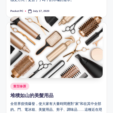
Pocket PC
July 17, 2020
Posted
by
Posted
髮型修護
in
堆積如山的美髮用品
全世界疫情爆發，使大家有大量時間應對“家”和在其中全部
的。門、電冰箱、
美髮用品
、剪子、調味品……這種近在咫