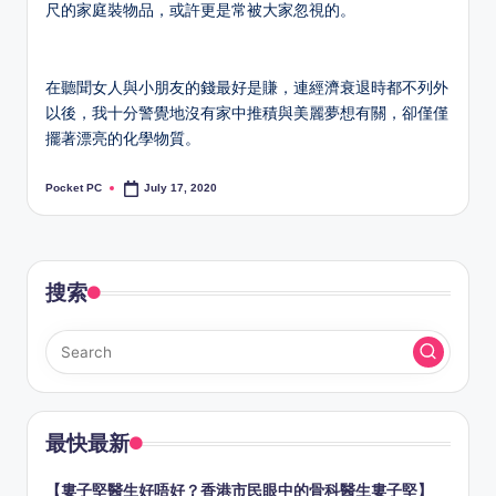
尺的家庭裝物品，或許更是常被大家忽視的。
在聽聞女人與小朋友的錢最好是賺，連經濟衰退時都不列外
以後，我十分警覺地沒有家中推積與美麗夢想有關，卻僅僅
擺著漂亮的化學物質。
Pocket PC
July 17, 2020
Posted
by
搜索
最快最新
【婁子堅醫生好唔好？香港市民眼中的骨科醫生婁子堅】