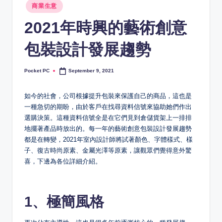
Posted
商業生意
in
2021年時興的藝術創意
包裝設計發展趨勢
Pocket PC
September 9, 2021
Posted
by
如今的社會，公司根據提升包裝來保護自己的商品，這也是
一種急切的期盼，由於客戶在找尋資料信號來協助她們作出
選購決策。這種資料信號全是在它們見到倉儲貨架上一排排
地擺著產品時放出的。每一年的藝術創意包裝設計發展趨勢
都是在轉變，2021年室內設計師將試著顏色、字體樣式、樣
子、復古時尚原素、金屬光澤等原素，讓觀眾們覺得意外驚
喜，下邊為各位詳細介紹。
1、極簡風格