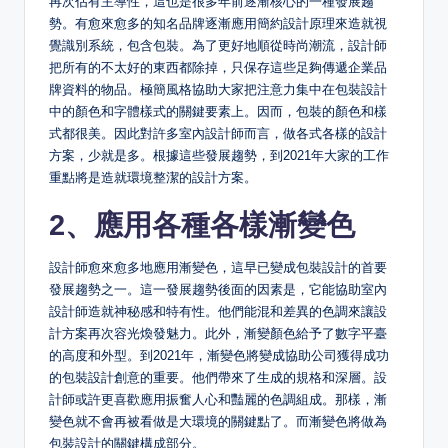
再次佔有主導性，這也是很多年前逐漸核心的一種發展趨
勢。有愈來愈多的知名品牌逐漸應用簡約設計原理來造就視
覺識別系統，包含包裝。為了更好地順從時尚潮流，設計師
把所有的不太好的東西都除掉，只保存這些足夠傳遞企業品
牌資料的物品。極簡風格協助大家把注意力集中在包裝設計
中的顏色和字體樣式的關鍵要素上。因而，包裝的顏色和樣
式都很美。因此對許多室內設計師而言，做各式各樣的設計
方案，少就是多。根據這些發展趨勢，到2021年大家的工作
重點將是造就環境整潔的設計方案。
2、應用各種各樣漸變色
設計師愈來愈多地應用漸變色，這早已變成包裝設計的首要
發展趨勢之一。這一發展趨勢後面的因素是，它能協助室內
設計師造就神秘感和特有性。他們能混和差異的色調來讓設
計方案再次容光煥發魅力。此外，漸變顏色給予了數字平臺
的高度和外型。到2021年，漸變色將變成協助公司獲得成功
的包裝設計創意的重要。他們帶來了生成的規格和深層。設
計師或許更喜歡應用振奮人心和豔麗的色調組成。那樣，漸
變色就不會再被看做是大環境的關鍵點了。而漸變色將做為
包裝設計的關鍵構成部分。