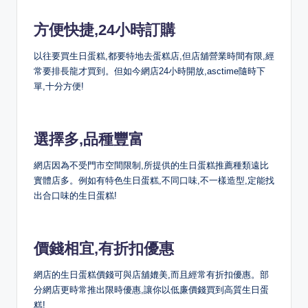
方便快捷,24小時訂購
以往要買生日蛋糕,都要特地去蛋糕店,但店舖營業時間有限,經
常要排長龍才買到。但如今網店24小時開放,asctime隨時下
單,十分方便!
選擇多,品種豐富
網店因為不受門市空間限制,所提供的生日蛋糕推薦種類遠比
實體店多。例如有特色生日蛋糕,不同口味,不一樣造型,定能找
出合口味的生日蛋糕!
價錢相宜,有折扣優惠
網店的生日蛋糕價錢可與店舖媲美,而且經常有折扣優惠。部
分網店更時常推出限時優惠,讓你以低廉價錢買到高質生日蛋
糕!