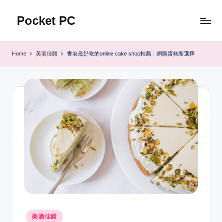
Pocket PC
Skip
to
口
content
袋
Home
美酒佳餚
香港最好吃的online cake shop推薦：網購蛋糕新選擇
資
訊
Posted
美酒佳餚