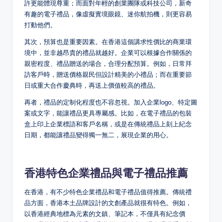
許更能體現尊重；而面對年輕的創業團隊或科技公司，新奇
有趣的電子禮品，像虛擬實境眼鏡、迷你航拍機，則更容易
打動他們。
其次，預算也是重要因素。在香港這個講求性價比的商業環
境中，並非越昂貴的禮品就越好。企業可以根據合作關係的
親密程度、禮品贈送的場合，合理分配預算。例如，日常拜
訪客戶時，贈送價格親民但設計精美的小禮品；而在重要節
日或重大合作慶典時，再送上價值較高的禮品。
再者，禮品的定制化程度也不容忽視。加入企業logo、特定圖
案或文字，能讓禮品更具專屬感。比如，在電子禮品的包裝
盒上印上企業標語和客戶名稱，或是在傳統禮品上刻上紀念
日期，都能讓禮品變得獨一無二，展現企業的用心。
香港特色企業禮品與電子禮品推薦
在香港，有不少特色企業禮品和電子禮品值得推薦。傳統禮
品方面，香港本土品牌設計的文創產品就很有特色。例如，
以香港經典地標為元素的文鎮、筆記本，不僅具有紀念價