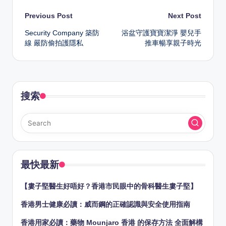
Post
Previous Post
Next Post
Security Company 築防
浴盆守護寶寶潔淨 嬰兒手
navigation
線 嚴防偷拍護隱私
推車暢享親子時光
搜索
最快最新
【婁子堅醫生好唔好？香港市民眼中的骨科醫生婁子堅】
香港男士健康必讀：威而鋼的正確認識與安全使用指南
香港用家必讀：藥物 Mounjaro 香港 的保存方法 全面解構