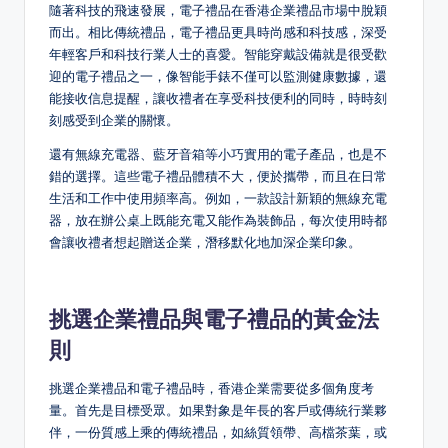
隨著科技的飛速發展，電子禮品在香港企業禮品市場中脫穎
而出。相比傳統禮品，電子禮品更具時尚感和科技感，深受
年輕客戶和科技行業人士的喜愛。智能穿戴設備就是很受歡
迎的電子禮品之一，像智能手錶不僅可以監測健康數據，還
能接收信息提醒，讓收禮者在享受科技便利的同時，時時刻
刻感受到企業的關懷。
還有無線充電器、藍牙音箱等小巧實用的電子產品，也是不
錯的選擇。這些電子禮品體積不大，便於攜帶，而且在日常
生活和工作中使用頻率高。例如，一款設計新穎的無線充電
器，放在辦公桌上既能充電又能作為裝飾品，每次使用時都
會讓收禮者想起贈送企業，潛移默化地加深企業印象。
挑選企業禮品與電子禮品的黃金法
則
挑選企業禮品和電子禮品時，香港企業需要從多個角度考
量。首先是目標受眾。如果對象是年長的客戶或傳統行業夥
伴，一份質感上乘的傳統禮品，如絲質領帶、高檔茶葉，或