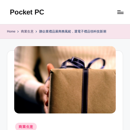
Pocket PC
Skip
to
口
content
袋
Home
商業生意
贈企業禮品展商務風範，選電子禮品領科技新潮
資
訊
Posted
商業生意