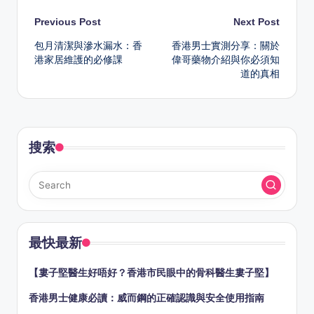
Post
Previous Post
Next Post
包月清潔與滲水漏水：香
香港男士實測分享：關於
navigation
港家居維護的必修課
偉哥藥物介紹與你必須知
道的真相
搜索
最快最新
【婁子堅醫生好唔好？香港市民眼中的骨科醫生婁子堅】
香港男士健康必讀：威而鋼的正確認識與安全使用指南