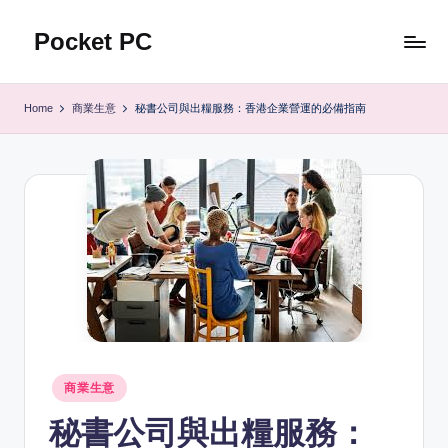
Pocket PC
Skip
to
口
content
袋
Home
商業生意
秘書公司與出糧服務：香港企業營運的必備指南
資
訊
Posted
商業生意
in
秘書公司與出糧服務：