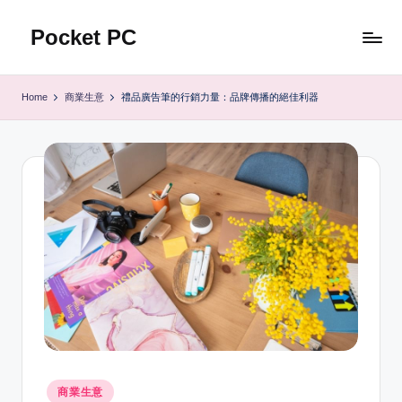
Pocket PC
Skip
to
口
content
袋
Home
商業生意
禮品廣告筆的行銷力量：品牌傳播的絕佳利器
資
訊
Posted
商業生意