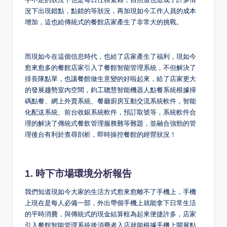
況下出現錯點，點錯的等狀況，再加現如今工作人員的成本
增加，這也給傳統式的餐館店家產生了非常大的挑戰。
而現如今在這個信息時代，也給了店家產生了福利，現如今
愈來愈多的餐館店家引入了餐館智能管理系統，不但解決了
排長隊點單，也讓餐館做生意變的好啦起來，給了店家更大
的發展趨勢室內空間，鈞工聰慧智能機器人點餐系統根據掃
碼點餐、網上外賣系統、餐廳廚房互動交流系統軟件，智能
化配送系統、前台收銀系統軟件，預訂取號等，系統軟件合
理的解決了傳統式餐飲管理服務難等難題，並融合強勁的管
理後台有利於查尋剖析，即時操控餐館的經營狀況！
1. 時下市場環境分析報告
我們知道現如今大家的生活方式愈來愈離不了手機上，手機
上現在是每人必備一部，外出帶個手機上就能拿下日常生活
的平時消費，與傳統式的現金結算較為起來便捷許多，店家
引入餐館智能管理系統後消費者入店就能根據手機上開展點