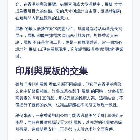
介。在香港的商業展覽、街頭宣傳或大型活動中，展板 常常
成為吸引目光的焦點。它的尺寸與設計自由度，讓品牌能夠
在短時間內抓住觀眾的注意力。
展板 的最大優勢在於它的靈活性。無論是臨時活動還是長期
展示，展板 都能根據需求進行設計與製作。對於香港人來
說，展板 不僅是宣傳工具，更是一種氛圍營造。當一個精心
設計的 展板 出現在展覽現場，它能瞬間提升整個活動的專業
感。
印刷與展板的交集
雖然 印刷 與 展板 看似分屬不同範疇，但它們在香港的商業
文化中卻緊密相連。許多企業在製作 展板 的同時，也會搭配
高質素的 印刷 宣傳品，形成完整的推廣方案。這種結合，不
僅提升了宣傳的效果，也讓品牌能在不同層面展現一致性。
舉例來說，一家香港初創公司可能透過精美的 印刷 單張介紹
產品，同時在展覽現場設置大型 展板，以強烈的視覺效果吸
引觀眾。這種雙重安排，正是都市人所追求的全面宣傳。