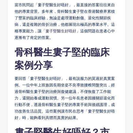
當市民問起「婁子堅醫生好唔好」，最直接的答案往往來自
他的專業背景。多年來，骨科醫生婁子堅在香港醫療界累積
了豐富的臨床經驗，無論是處理運動創傷、退化性關節疾
病，還是複雜的骨折治療，他都展現出極高的專業水平。這
種專業能力，讓「
婁子堅醫生好唔好
」這個問題在患者心中
逐漸有了肯定的答案。
骨科醫生婁子堅的臨床
案例分享
要回答「婁子堅醫生好唔好」，最有說服力的莫過於真實案
例。一位中年上班族因長期坐姿不良導致腰椎間盤突出，經
過骨科醫生婁子堅的治療與復健建議，不僅恢復了工作能
力，還開始養成運動習慣。另一位年長患者因膝關節退化而
行動不便，透過骨科醫生婁子堅的專業手術與後續護理，成
功改善生活品質。這些案例讓市民在思考「婁子堅醫生好唔
好」時，能夠看到具體而真實的結果。
婁子堅醫生好唔好？市