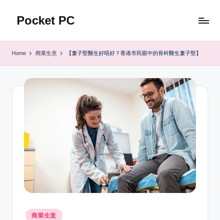
Pocket PC
Skip
to
口
content
袋
Home
商業生意
【婁子堅醫生好唔好？香港市民眼中的骨科醫生婁子堅】
資
訊
Posted
商業生意