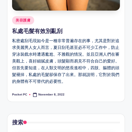
Posted
美容護膚
in
私處毛髮有效別亂刮
私密處刮毛現如今是一種非常普遍存在的事，尤其是對於追
求美麗男人女人而言，夏日刮毛甚至必不可少工作中，防止
穿泳裝戲水時遭遇尷尬、不雅觀的情況。並且亞洲人們在審
美觀上，喜好細膩皮膚，頭髮顯而易見不符合自己的愛好。
但首先要知道，在人類文明的悠長進程中，四肢、軀體的頭
髮褪掉，私處的毛髮卻保存了出來。那就說明，它對於我們
的身體有不可替代的必要性。
Pocket PC
November 8, 2022
Posted
by
搜索